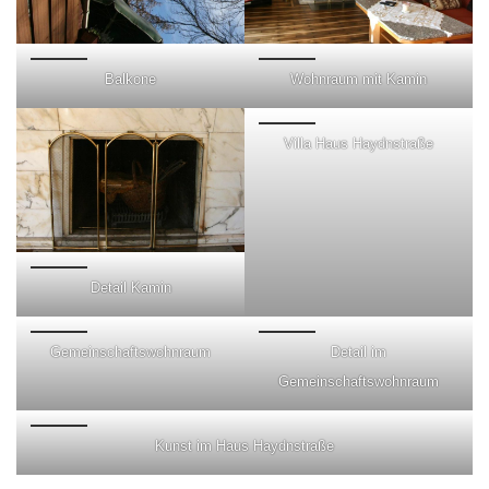
Balkone
Wohnraum mit Kamin
Villa Haus Haydnstraße
Detail Kamin
Gemeinschaftswohnraum
Detail im
Gemeinschaftswohnraum
Kunst im Haus Haydnstraße