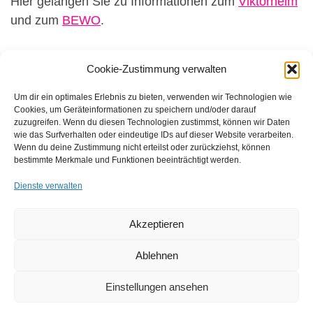
Hier gelangen Sie zu Informationen zum
Viktorheim
und zum
BEWO
.
Cookie-Zustimmung verwalten
Um dir ein optimales Erlebnis zu bieten, verwenden wir Technologien wie
Cookies, um Geräteinformationen zu speichern und/oder darauf
zuzugreifen. Wenn du diesen Technologien zustimmst, können wir Daten
wie das Surfverhalten oder eindeutige IDs auf dieser Website verarbeiten.
FFB e.V. • Benraderstr. 189 • 47804 Krefeld • Tel. 0 21 51 – 610
Wenn du deine Zustimmung nicht erteilst oder zurückziehst, können
300 • Fax 0 21 51 – 610 330 •
info@ffb-krefeld.de
bestimmte Merkmale und Funktionen beeinträchtigt werden.
Dienste verwalten
Akzeptieren
Ablehnen
Einstellungen ansehen
© 2026
FFB e.V. | Förderverein Freizeit Behinderter e.V.
–